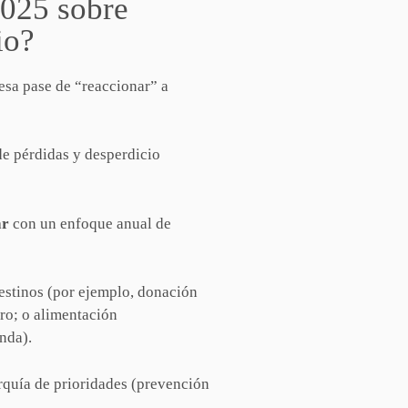
2025 sobre
io?
esa pase de “reaccionar” a
e pérdidas y desperdicio
ar
con un enfoque anual de
estinos (por ejemplo, donación
ro; o alimentación
onda).
rquía de prioridades (prevención