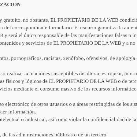
IZACIÓN
re y gratuito, no obstante, EL PROPIETARIO DE LA WEB condicion
 del correspondiente formulario. El usuario garantiza la auten
erá el único responsable de las manifestaciones falsas o ine
contenidos y servicios de EL PROPIETARIO DE LA WEB y a no em
ntos, pornográficos, racistas, xenófobo, ofensivos, de apología d
s o realizar actuaciones susceptibles de alterar, estropear, inte
mas físicos y lógicos de EL PROPIETARIO DE LA WEB o de terce
servicios mediante el consumo masivo de los recursos informát
rreo electrónico de otros usuarios o a áreas restringidas de lo
raer información.
intelectual o industrial, así como violar la confidencialidad
, de las administraciones públicas o de un tercero.