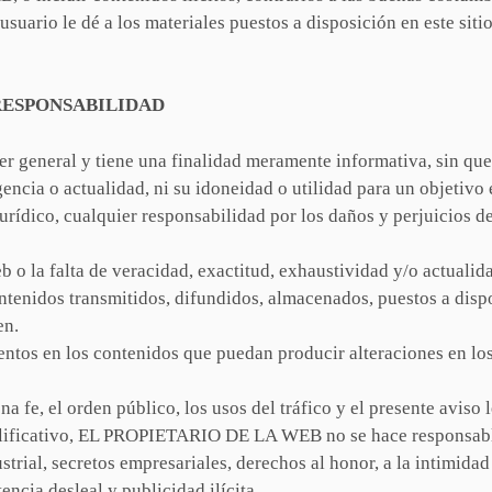
uario le dé a los materiales puestos a disposición en este sitio
RESPONSABILIDAD
ter general y tiene una finalidad meramente informativa, sin que
vigencia o actualidad, ni su idoneidad o utilidad para un obje
rídico, cualquier responsabilidad por los daños y perjuicios d
eb o la falta de veracidad, exactitud, exhaustividad y/o actualid
ontenidos transmitidos, difundidos, almacenados, puestos a disp
en.
mentos en los contenidos que puedan producir alteraciones en l
na fe, el orden público, los usos del tráfico y el presente avis
mplificativo, EL PROPIETARIO DE LA WEB no se hace responsable
trial, secretos empresariales, derechos al honor, a la intimidad
ncia desleal y publicidad ilícita.