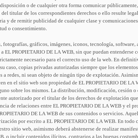
 a disposición o de cualquier otra forma comunicar públicamente,
del titular de los correspondientes derechos o ello resulte leg
ria y de remitir publicidad de cualquier clase y comunicaciones
itud o consentimiento.
, fotografías, gráficos, imágenes, iconos, tecnología, software,
e a EL PROPIETARIO DE LA WEB, sin que puedan entenderse ced
rictamente necesario para el correcto uso de la web. En definiti
n su caso, copias privadas autorizadas siempre que los element
dos a redes, ni sean objeto de ningún tipo de explotación. Asimi
recen en el sitio web son propiedad de EL PROPIETARIO DE LA 
guno sobre los mismos. La distribución, modificación, cesión o
nte autorizado por el titular de los derechos de explotación qu
encia de relaciones entre EL PROPIETARIO DE LA WEB y el propi
L PROPIETARIO DE LA WEB de sus contenidos o servicios. Aquel
orización por escrito a EL PROPIETARIO DE LA WEB. En todo ca
stro sitio web, asimismo deberá abstenerse de realizar manifest
o incluir contenidos ilícitos, contrarios a las buenas costu