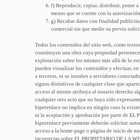
f) Reproducir, copiar, distribuir, poner
menos que se cuente con la autorización 
g) Recabar datos con finalidad publicita
comercial sin que medie su previa solic
Todos los contenidos del sitio web, como textos
constituyen una obra cuya propiedad pertenec
explotación sobre los mismos más allá de lo est
pueden visualizar los contenidos y efectuar, e
a terceros, ni se instalen a servidores conecta
signos distintivos de cualquier clase que apa
acceso al mismo atribuya al usuario derecho al
cualquier otro acto que no haya sido expresame
hiperenlace no implica en ningún caso la exist
ni la aceptación y aprobación por parte de E
hiperenlace previamente deberán solicitar aut
acceso a la home-page o página de inicio de nue
incorrectas sobre EL PROPIETARIO DE LA WEB, 