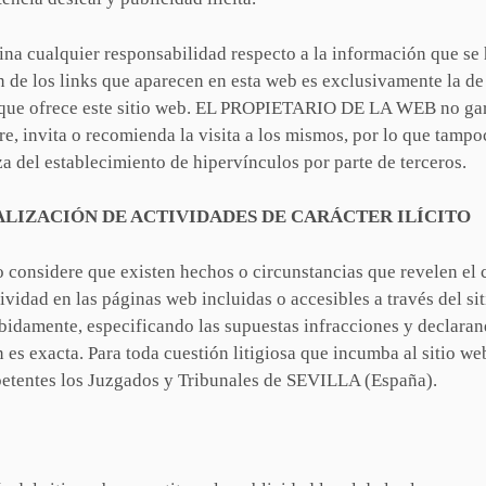
ualquier responsabilidad respecto a la información que se ha
de los links que aparecen en esta web es exclusivamente la de i
s que ofrece este sitio web. EL PROPIETARIO DE LA WEB no gara
ere, invita o recomienda la visita a los mismos, por lo que tamp
el establecimiento de hipervínculos por parte de terceros.
LIZACIÓN DE ACTIVIDADES DE CARÁCTER ILÍCITO
 considere que existen hechos o circunstancias que revelen el ca
ividad en las páginas web incluidas o accesibles a través del si
mente, especificando las supuestas infracciones y declarand
ón es exacta. Para toda cuestión litigiosa que incumba al sit
mpetentes los Juzgados y Tribunales de SEVILLA (España).