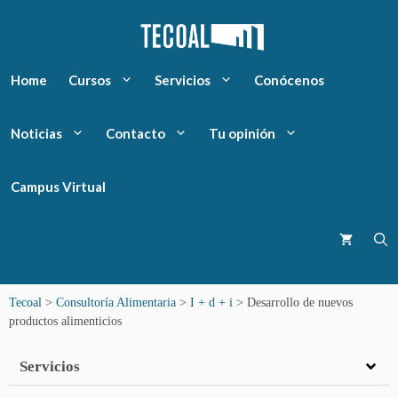
Home
Cursos
Servicios
Conócenos
Noticias
Contacto
Tu opinión
Campus Virtual
Tecoal
>
Consultoría Alimentaria
>
I + d + i
>
Desarrollo de nuevos
productos alimenticios
Servicios