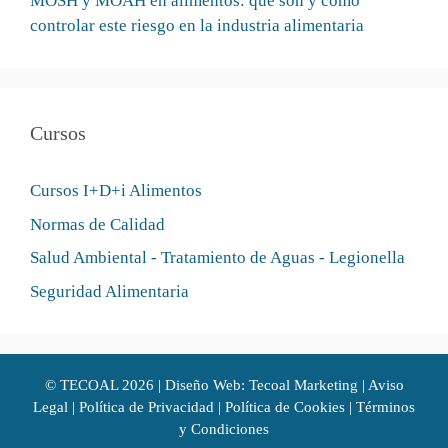
MOSH y MOAH en alimentos: qué son y cómo
controlar este riesgo en la industria alimentaria
Cursos
Cursos I+D+i Alimentos
Normas de Calidad
Salud Ambiental - Tratamiento de Aguas - Legionella
Seguridad Alimentaria
©
TECOAL
2026 | Diseño Web: Tecoal Marketing |
Aviso
Legal
|
Política de Privacidad
|
Política de Cookies
|
Términos
y Condiciones